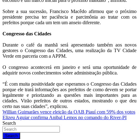
encontro é um marco inicial para o próximo mandato”, afirmou.
Sobre a sua sucessão, Francisco Macêdo afirmou que o próximo
presidente precisa ter paciência e parcimônia ao tratar com os
prefeitos porque cada um tem um anseio diferente.
Congresso das Cidades
Durante o café da manhã será apresentado também aos novos
gestores o Congresso das Cidades, uma realização da TV Cidade
Verde em parceria com a APPM.
O congresso acontecerá em janeiro e será uma oportunidade de
adquirir novos conhecimentos sobre administração pública.
“É com muita positividade que esperamos o Congresso das Cidades
porque ele trará informações aos prefeitos de como devem se portar
legalmente e priorizando as questões mais importantes para as
cidades. Virão prefeitos de outros estados, mostrando o que deu
certo nas suas cidades”, explicou.
Navegação
Willian Guimarães vence eleição da OAB Piauí com 59% dos votos
Elizeu Aguiar confirma Anibal Lemos no comando do River-PI
de
Search
Post
Search