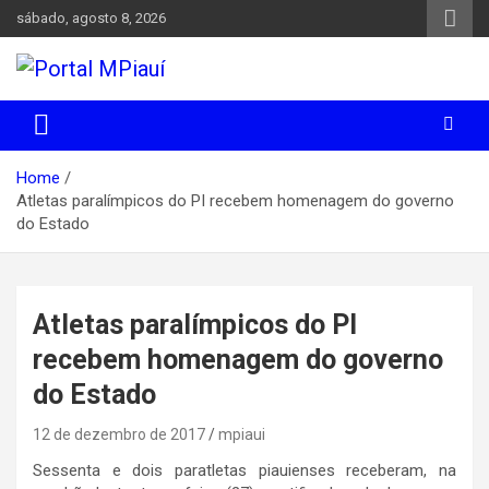
Skip
sábado, agosto 8, 2026
to
content
Notícias do Piauí – Teresina – Água Branca e todo Médio
Portal MPiauí
Parnaíba
Home
Atletas paralímpicos do PI recebem homenagem do governo
do Estado
Atletas paralímpicos do PI
recebem homenagem do governo
do Estado
12 de dezembro de 2017
mpiaui
Sessenta e dois paratletas piauienses receberam, na