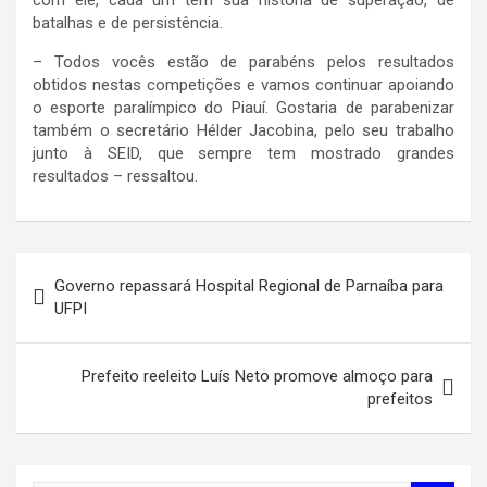
com ele, cada um tem sua história de superação, de
batalhas e de persistência.
– Todos vocês estão de parabéns pelos resultados
obtidos nestas competições e vamos continuar apoiando
o esporte paralímpico do Piauí. Gostaria de parabenizar
também o secretário Hélder Jacobina, pelo seu trabalho
junto à SEID, que sempre tem mostrado grandes
resultados – ressaltou.
Navegação
Governo repassará Hospital Regional de Parnaíba para
de
UFPI
Post
Prefeito reeleito Luís Neto promove almoço para
prefeitos