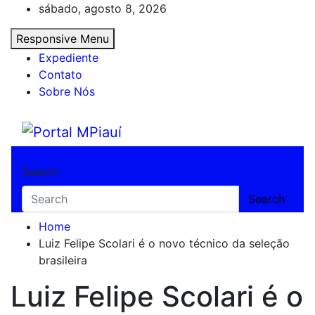
Skip
sábado, agosto 8, 2026
to
Responsive Menu
content
Expediente
Contato
Sobre Nós
Portal MPiauí
Notícias do Piauí – Teresina – Água Branca
Search
Search
Home
Luiz Felipe Scolari é o novo técnico da seleção
brasileira
Luiz Felipe Scolari é o