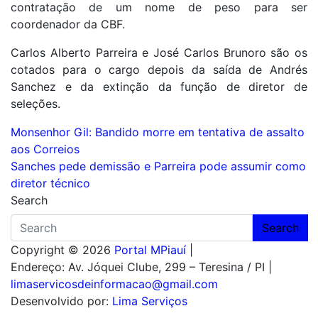
contratação de um nome de peso para ser
coordenador da CBF.
Carlos Alberto Parreira e José Carlos Brunoro são os
cotados para o cargo depois da saída de Andrés
Sanchez e da extinção da função de diretor de
seleções.
Navegação
Monsenhor Gil: Bandido morre em tentativa de assalto
aos Correios
de
Sanches pede demissão e Parreira pode assumir como
Post
diretor técnico
Search
Search
Copyright © 2026
Portal MPiauí
|
Endereço:
Av. Jóquei Clube, 299 – Teresina / PI
|
limaservicosdeinformacao@gmail.com
Desenvolvido por:
Lima Serviços