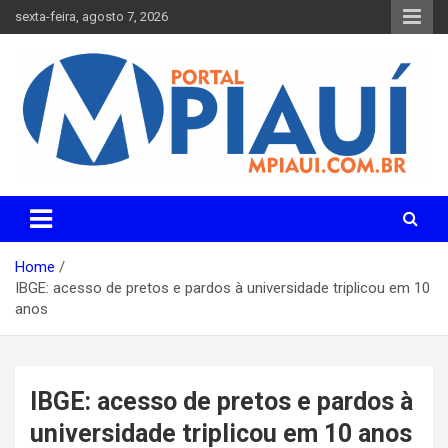
Skip
sexta-feira, agosto 7, 2026
to
content
Notícias do Piauí – Teresina – Água Branca e todo Médio
Portal MPiauí
Parnaíba
Home
IBGE: acesso de pretos e pardos à universidade triplicou em 10
anos
IBGE: acesso de pretos e pardos à
universidade triplicou em 10 anos