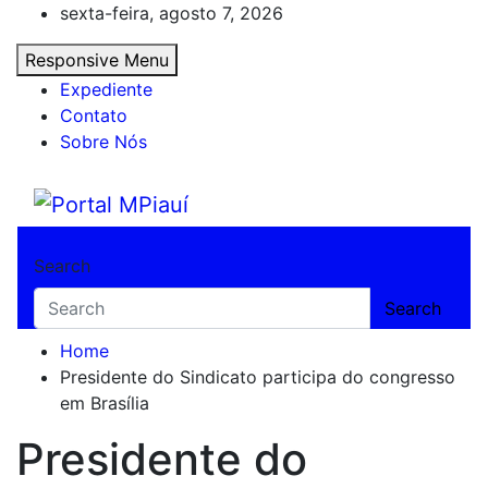
Skip
sexta-feira, agosto 7, 2026
to
Responsive Menu
content
Expediente
Contato
Sobre Nós
Portal MPiauí
Notícias do Piauí – Teresina – Água Branca
Search
Search
Home
Presidente do Sindicato participa do congresso
em Brasília
Presidente do