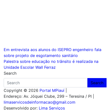
Navegação
Em entrevista aos alunos do ISEPRO engenheiro fala
sobre projeto de esgotamento sanitário
de
Palestra sobre educação no trânsito é realizada na
Post
Unidade Escolar Wall Ferraz
Search
Search
Copyright © 2026
Portal MPiauí
|
Endereço:
Av. Jóquei Clube, 299 – Teresina / PI
|
limaservicosdeinformacao@gmail.com
Desenvolvido por:
Lima Serviços