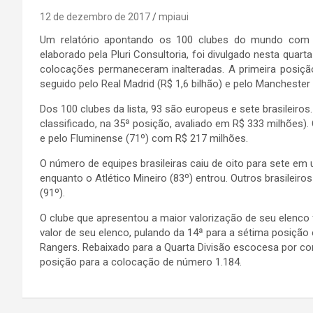
12 de dezembro de 2017
mpiaui
Um relatório apontando os 100 clubes do mundo com 
elaborado pela Pluri Consultoria, foi divulgado nesta quar
colocações permaneceram inalteradas. A primeira posição
seguido pelo Real Madrid (R$ 1,6 bilhão) e pelo Manchester C
Dos 100 clubes da lista, 93 são europeus e sete brasileiros
classificado, na 35ª posição, avaliado em R$ 333 milhões).
e pelo Fluminense (71º) com R$ 217 milhões.
O número de equipes brasileiras caiu de oito para sete e
enquanto o Atlético Mineiro (83º) entrou. Outros brasileiros
(91º).
O clube que apresentou a maior valorização de seu elenco
valor de seu elenco, pulando da 14ª para a sétima posiçã
Rangers. Rebaixado para a Quarta Divisão escocesa por cont
posição para a colocação de número 1.184.