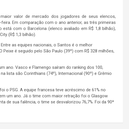
maior valor de mercado dos jogadores de seus elencos,
ta-feira. Em comparação com o ano anterior, as três primeiras
 está com o Barcelona (elenco avaliado em R$ 1,8 bilhão),
ity (R$ 1,3 bilhão).
. Entre as equipes nacionais, o Santos é o melhor
 O Peixe é seguido pelo São Paulo (39º) com R$ 328 milhões,
m um ano. Vasco e Flamengo saíram do ranking dos 100,
 na lista são Corinthians (74º), Internacional (90º) e Grêmio
 foi o PSG. A equipe francesa teve acréscimo de 61% no
o em um ano. Já o time com maior retração foi o Glasgow
a de sua falência, o time se desvalorizou 76,7%. Foi da 90ª