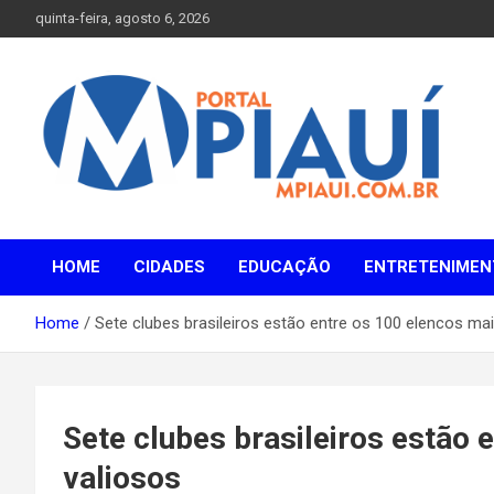
Skip
quinta-feira, agosto 6, 2026
to
content
Notícias do Piauí – Teresina – Água Branca e todo Médio
Portal MPiauí
Parnaíba
HOME
CIDADES
EDUCAÇÃO
ENTRETENIMEN
Home
Sete clubes brasileiros estão entre os 100 elencos mai
Sete clubes brasileiros estão 
valiosos