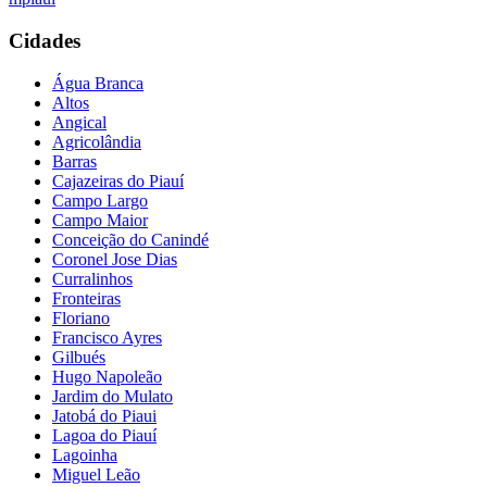
Cidades
Água Branca
Altos
Angical
Agricolândia
Barras
Cajazeiras do Piauí
Campo Largo
Campo Maior
Conceição do Canindé
Coronel Jose Dias
Curralinhos
Fronteiras
Floriano
Francisco Ayres
Gilbués
Hugo Napoleão
Jardim do Mulato
Jatobá do Piaui
Lagoa do Piauí
Lagoinha
Miguel Leão