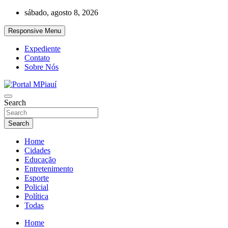
Skip
sábado, agosto 8, 2026
to
content
Responsive Menu
Expediente
Contato
Sobre Nós
Notícias do Piauí – Teresina – Água Branca e todo Médio Parnaíba
Search
Portal MPiauí
Search
Home
Cidades
Educação
Entretenimento
Esporte
Policial
Política
Todas
Home