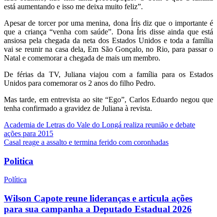
está aumentando e isso me deixa muito feliz”.
Apesar de torcer por uma menina, dona Íris diz que o importante é
que a criança “venha com saúde”. Dona Íris disse ainda que está
ansiosa pela chegada da neta dos Estados Unidos e toda a família
vai se reunir na casa dela, Em São Gonçalo, no Rio, para passar o
Natal e comemorar a chegada de mais um membro.
De férias da TV, Juliana viajou com a família para os Estados
Unidos para comemorar os 2 anos do filho Pedro.
Mas tarde, em entrevista ao site “Ego”, Carlos Eduardo negou que
tenha confirmado a gravidez de Juliana à revista.
Navegação
Academia de Letras do Vale do Longá realiza reunião e debate
ações para 2015
de
Casal reage a assalto e termina ferido com coronhadas
Post
Politica
Política
Wilson Capote reune lideranças e articula ações
para sua campanha a Deputado Estadual 2026