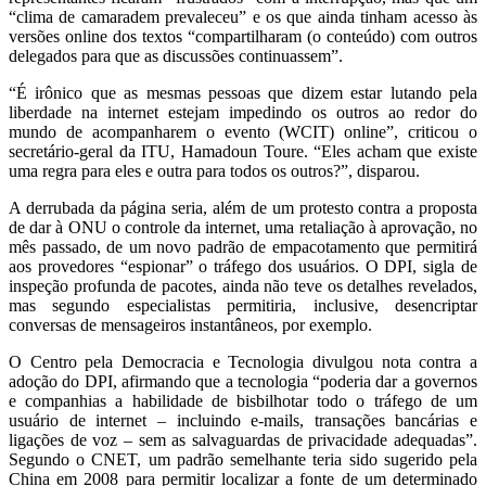
“clima de camaradem prevaleceu” e os que ainda tinham acesso às
versões online dos textos “compartilharam (o conteúdo) com outros
delegados para que as discussões continuassem”.
“É irônico que as mesmas pessoas que dizem estar lutando pela
liberdade na internet estejam impedindo os outros ao redor do
mundo de acompanharem o evento (WCIT) online”, criticou o
secretário-geral da ITU, Hamadoun Toure. “Eles acham que existe
uma regra para eles e outra para todos os outros?”, disparou.
A derrubada da página seria, além de um protesto contra a proposta
de dar à ONU o controle da internet, uma retaliação à aprovação, no
mês passado, de um novo padrão de empacotamento que permitirá
aos provedores “espionar” o tráfego dos usuários. O DPI, sigla de
inspeção profunda de pacotes, ainda não teve os detalhes revelados,
mas segundo especialistas permitiria, inclusive, desencriptar
conversas de mensageiros instantâneos, por exemplo.
O Centro pela Democracia e Tecnologia divulgou nota contra a
adoção do DPI, afirmando que a tecnologia “poderia dar a governos
e companhias a habilidade de bisbilhotar todo o tráfego de um
usuário de internet – incluindo e-mails, transações bancárias e
ligações de voz – sem as salvaguardas de privacidade adequadas”.
Segundo o CNET, um padrão semelhante teria sido sugerido pela
China em 2008 para permitir localizar a fonte de um determinado