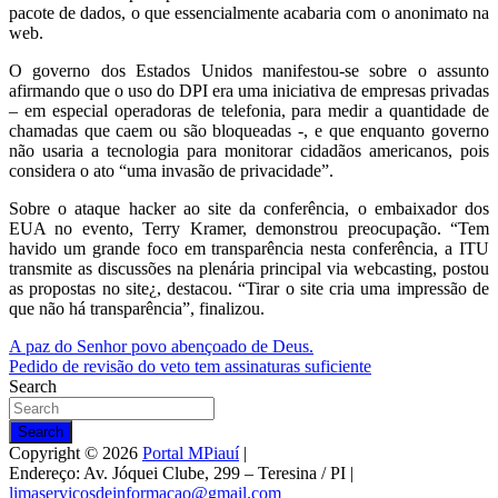
pacote de dados, o que essencialmente acabaria com o anonimato na
web.
O governo dos Estados Unidos manifestou-se sobre o assunto
afirmando que o uso do DPI era uma iniciativa de empresas privadas
– em especial operadoras de telefonia, para medir a quantidade de
chamadas que caem ou são bloqueadas -, e que enquanto governo
não usaria a tecnologia para monitorar cidadãos americanos, pois
considera o ato “uma invasão de privacidade”.
Sobre o ataque hacker ao site da conferência, o embaixador dos
EUA no evento, Terry Kramer, demonstrou preocupação. “Tem
havido um grande foco em transparência nesta conferência, a ITU
transmite as discussões na plenária principal via webcasting, postou
as propostas no site¿, destacou. “Tirar o site cria uma impressão de
que não há transparência”, finalizou.
Navegação
A paz do Senhor povo abençoado de Deus.
Pedido de revisão do veto tem assinaturas suficiente
de
Search
Post
Search
Copyright © 2026
Portal MPiauí
|
Endereço:
Av. Jóquei Clube, 299 – Teresina / PI
|
limaservicosdeinformacao@gmail.com