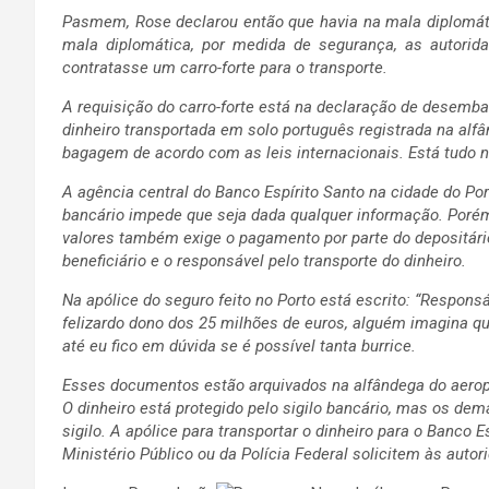
Pasmem, Rose declarou então que havia na mala diplomáti
mala diplomática, por medida de segurança, as autorida
contratasse um carro-forte para o transporte.
A requisição do carro-forte está na declaração de desemb
dinheiro transportada em solo português registrada na alf
bagagem de acordo com as leis internacionais. Está tudo n
A agência central do Banco Espírito Santo na cidade do Port
bancário impede que seja dada qualquer informação. Porém
valores também exige o pagamento por parte do depositári
beneficiário e o responsável pelo transporte do dinheiro.
Na apólice do seguro feito no Porto está escrito: “Responsá
felizardo dono dos 25 milhões de euros, alguém imagina qu
até eu fico em dúvida se é possível tanta burrice.
Esses documentos estão arquivados na alfândega do aeropor
O dinheiro está protegido pelo sigilo bancário, mas os de
sigilo. A apólice para transportar o dinheiro para o Banco E
Ministério Público ou da Polícia Federal solicitem às auto