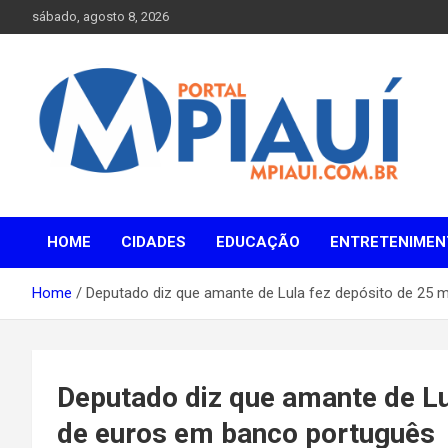
Skip
sábado, agosto 8, 2026
to
content
Notícias do Piauí – Teresina – Água Branca e todo Médio
Portal MPiauí
Parnaíba
HOME
CIDADES
EDUCAÇÃO
ENTRETENIMEN
Home
Deputado diz que amante de Lula fez depósito de 25 
Deputado diz que amante de Lu
de euros em banco português