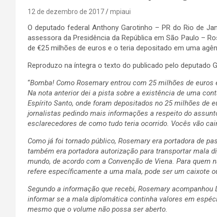
12 de dezembro de 2017
mpiaui
O deputado federal Anthony Garotinho – PR do Rio de Ja
assessora da Presidência da República em São Paulo – Ro
de €25 milhões de euros e o teria depositado em uma agênc
Reproduzo na íntegra o texto do publicado pelo deputado 
“
Bomba! Como Rosemary entrou com 25 milhões de euros 
Na nota anterior dei a pista sobre a existência de uma cont
Espírito Santo, onde foram depositados no 25 milhões de 
jornalistas pedindo mais informações a respeito do assunt
esclarecedores de como tudo teria ocorrido. Vocês vão cair
Como já foi tornado público, Rosemary era portadora de pas
também era portadora autorização para transportar mala di
mundo, de acordo com a Convenção de Viena. Para quem nã
refere específicamente a uma mala, pode ser um caixote o
Segundo a informação que recebi, Rosemary acompanhou L
informar se a mala diplomática continha valores em espécie
mesmo que o volume não possa ser aberto.