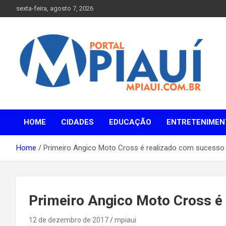
Skip
sexta-feira, agosto 7, 2026
to
content
Notícias do Piauí – Teresina – Água Branca e todo Médio
Portal MPiauí
Parnaíba
HOME
CIDADES
EDUCAÇÃO
ENTRETENIMEN
Home
Primeiro Angico Moto Cross é realizado com sucesso
Primeiro Angico Moto Cross é
12 de dezembro de 2017
mpiaui