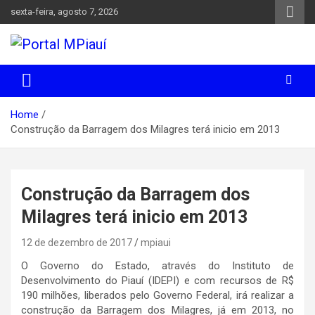
Skip
sexta-feira, agosto 7, 2026
to
content
Notícias do Piauí – Teresina – Água Branca e todo Médio
Portal MPiauí
Parnaíba
Home
Construção da Barragem dos Milagres terá inicio em 2013
Construção da Barragem dos
Milagres terá inicio em 2013
12 de dezembro de 2017
mpiaui
O Governo do Estado, através do Instituto de
Desenvolvimento do Piauí (IDEPI) e com recursos de R$
190 milhões, liberados pelo Governo Federal, irá realizar a
construção da Barragem dos Milagres, já em 2013, no