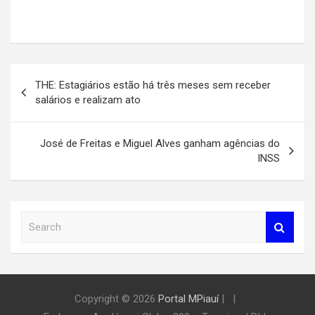
Navegação
THE: Estagiários estão há três meses sem receber
de
salários e realizam ato
Post
José de Freitas e Miguel Alves ganham agências do
INSS
S
e
a
r
c
h
Copyright © 2026
Portal MPiauí
|