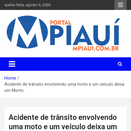
Skip
quinta-feira, agosto 6, 2026
to
content
Notícias do Piauí – Teresina – Água Branca e todo Médio
Portal MPiauí
Parnaíba
Home
Acidente de trânsito envolvendo uma moto e um veículo deixa
um Morto.
Acidente de trânsito envolvendo
uma moto e um veículo deixa um