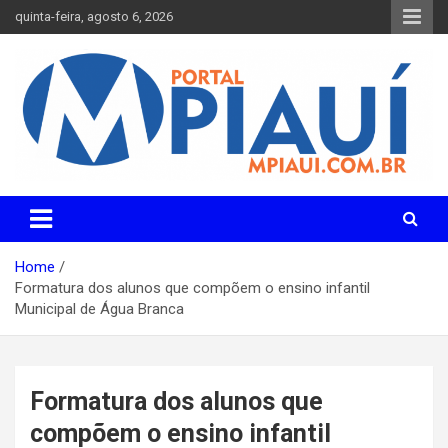
Skip
quinta-feira, agosto 6, 2026
to
content
Notícias do Piauí – Teresina – Água Branca e todo Médio
Portal MPiauí
Parnaíba
Home
Formatura dos alunos que compõem o ensino infantil
Municipal de Água Branca
Formatura dos alunos que
compõem o ensino infantil