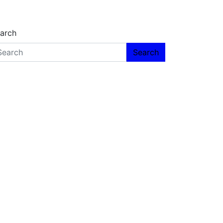
arch
Search