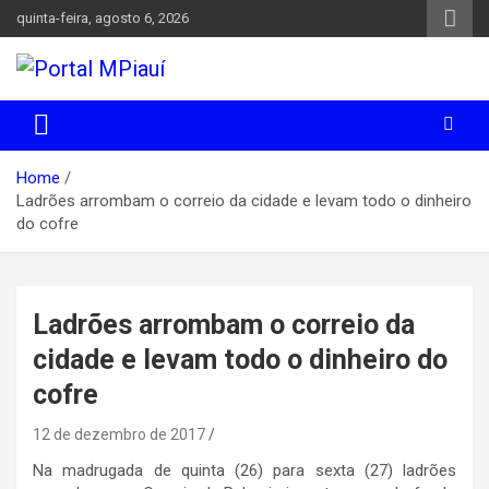
Skip
quinta-feira, agosto 6, 2026
to
content
Notícias do Piauí – Teresina – Água Branca e todo Médio
Portal MPiauí
Parnaíba
Home
Ladrões arrombam o correio da cidade e levam todo o dinheiro
do cofre
Ladrões arrombam o correio da
cidade e levam todo o dinheiro do
cofre
12 de dezembro de 2017
Na madrugada de quinta (26) para sexta (27) ladrões