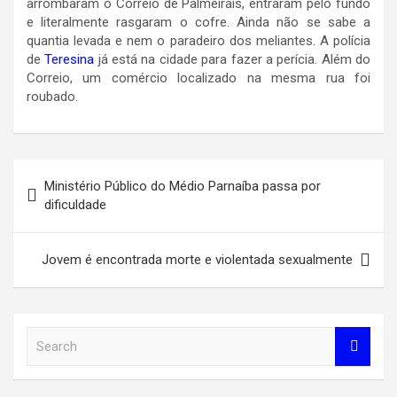
arrombaram o Correio de Palmeirais, entraram pelo fundo
e literalmente rasgaram o cofre. Ainda não se sabe a
quantia levada e nem o paradeiro dos meliantes. A polícia
de
Teresina
já está na cidade para fazer a perícia. Além do
Correio, um comércio localizado na mesma rua foi
roubado.
Navegação
Ministério Público do Médio Parnaíba passa por
de
dificuldade
Post
Jovem é encontrada morte e violentada sexualmente
S
e
a
r