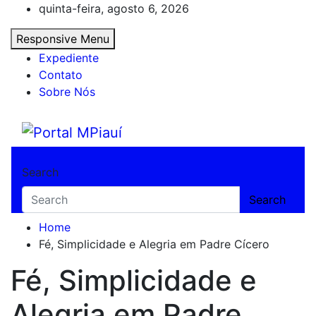
Skip
quinta-feira, agosto 6, 2026
to
Responsive Menu
content
Expediente
Contato
Sobre Nós
Portal MPiauí
Notícias do Piauí – Teresina – Água Branca
Search
Search
Home
Fé, Simplicidade e Alegria em Padre Cícero
Fé, Simplicidade e
Alegria em Padre