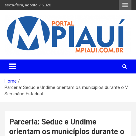
Skip
sexta-feira, agosto 7, 2026
to
content
Notícias do Piauí – Teresina – Água Branca e todo Médio
Portal MPiauí
Parnaíba
Home
Parceria: Seduc e Undime orientam os municípios durante o V
Seminário Estadual
Parceria: Seduc e Undime
orientam os municípios durante o