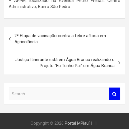
– APPM, localizado na Avenida Pedro Freitas, Centro
Administrativo, Bairro São Pedro.
Navegação
2ª Etapa de vacinação contra a febre aftosa em
de
Agricolândia
Post
Justiça Itinerante está em Água Branca realizando o
Projeto “Eu Tenho Pai” em Água Branca
S
e
a
r
c
h
Copyright © 2026
Portal MPiauí
|