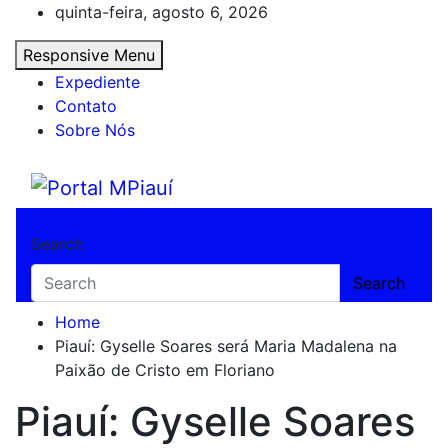
Skip
quinta-feira, agosto 6, 2026
to
Responsive Menu
content
Expediente
Contato
Sobre Nós
Portal MPiauí
Notícias do Piauí – Teresina – Água Branca
Search
Search
Home
Piauí: Gyselle Soares será Maria Madalena na
Paixão de Cristo em Floriano
Piauí: Gyselle Soares