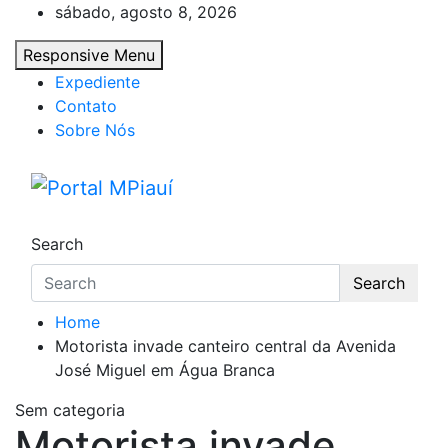
Skip
sábado, agosto 8, 2026
to
Responsive Menu
content
Expediente
Contato
Sobre Nós
Portal MPiauí
Notícias do Piauí – Teresina – Água Branca
Search
Search
Home
Motorista invade canteiro central da Avenida
José Miguel em Água Branca
Sem categoria
Motorista invade