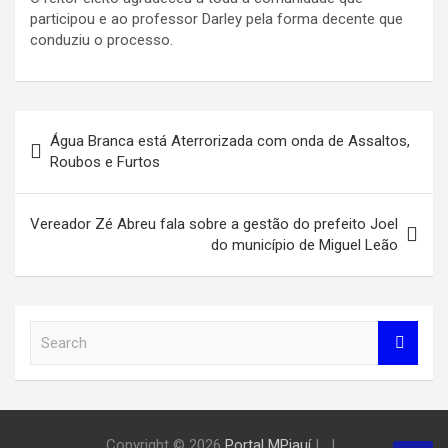
participou e ao professor Darley pela forma decente que
conduziu o processo.
Navegação
Água Branca está Aterrorizada com onda de Assaltos,
de
Roubos e Furtos
Post
Vereador Zé Abreu fala sobre a gestão do prefeito Joel
do município de Miguel Leão
S
e
a
r
c
h
Copyright © 2026
Portal MPiauí
|