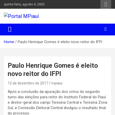
Skip
quinta-feira, agosto 6, 2026
to
content
Notícias do Piauí – Teresina – Água Branca e todo Médio
Portal MPiauí
Parnaíba
Home
Paulo Henrique Gomes é eleito novo reitor do IFPI
Paulo Henrique Gomes é eleito
novo reitor do IFPI
12 de dezembro de 2017
mpiaui
Após a conclusão da apuração dos votos do segundo
turno das eleições para reitor do Instituto Federal do Piauí
e diretor-geral dos campi Teresina Central e Teresina Zona
Sul, a Comissão Eleitoral Central divulgou o resultado final
do processo.