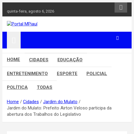
Skip
to
quinta-feira, agosto 6, 2026
content
Notícias do Piauí – Teresina – Água Branca e todo Médio
Portal MPiauí
Parnaíba
HOME
CIDADES
EDUCAÇÃO
ENTRETENIMENTO
ESPORTE
POLICIAL
POLÍTICA
TODAS
Home
Cidades
Jardim do Mulato
Jardim do Mulato: Prefeito Airton Veloso participa da
abertura dos Trabalhos do Legislativo