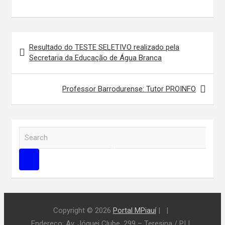
Navegação
Resultado do TESTE SELETIVO realizado pela
de
Secretaria da Educação de Água Branca
Post
Professor Barrodurense: Tutor PROINFO
S
e
a
r
c
h
Copyright © 2026
Portal MPiauí
|
Endereço:
Av. Jóquei Clube, 299 – Teresina / PI
|