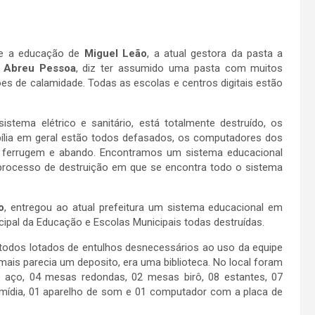
re a educação de
Miguel Leão
, a atual gestora da pasta a
e Abreu Pessoa
, diz ter assumido uma pasta com muitos
es de calamidade. Todas as escolas e centros digitais estão
tema elétrico e sanitário, está totalmente destruído, os
bília em geral estão todos defasados, os computadores dos
m ferrugem e abando. Encontramos um sistema educacional
 processo de destruição em que se encontra todo o sistema
o
, entregou ao atual prefeitura um sistema educacional em
cipal da Educação e Escolas Municipais todas destruídas.
odos lotados de entulhos desnecessários ao uso da equipe
 mais parecia um deposito, era uma biblioteca. No local foram
 aço, 04 mesas redondas, 02 mesas birô, 08 estantes, 07
de mídia, 01 aparelho de som e 01 computador com a placa de