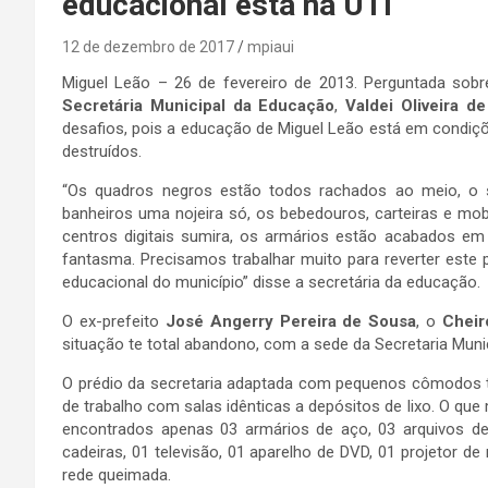
educacional está na UTI
12 de dezembro de 2017
mpiaui
Miguel Leão – 26 de fevereiro de 2013. Perguntada sob
Secretária Municipal da Educação
,
Valdei Oliveira d
desafios, pois a educação de Miguel Leão está em condiçõ
destruídos.
“Os quadros negros estão todos rachados ao meio, o sis
banheiros uma nojeira só, os bebedouros, carteiras e mo
centros digitais sumira, os armários estão acabados e
fantasma. Precisamos trabalhar muito para reverter este
educacional do município” disse a secretária da educação.
O ex-prefeito
José Angerry Pereira de Sousa
, o
Cheir
situação te total abandono, com a sede da Secretaria Muni
O prédio da secretaria adaptada com pequenos cômodos t
de trabalho com salas idênticas a depósitos de lixo. O que
encontrados apenas 03 armários de aço, 03 arquivos de
cadeiras, 01 televisão, 01 aparelho de DVD, 01 projetor 
rede queimada.