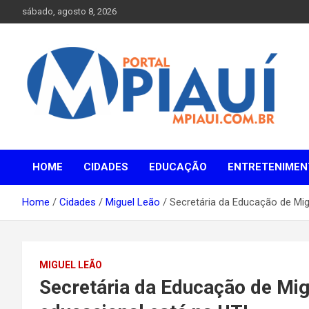
Skip
sábado, agosto 8, 2026
to
content
Notícias do Piauí – Teresina – Água Branca e todo Médio
Portal MPiauí
Parnaíba
HOME
CIDADES
EDUCAÇÃO
ENTRETENIMEN
Home
Cidades
Miguel Leão
Secretária da Educação de Mig
MIGUEL LEÃO
Secretária da Educação de Mig