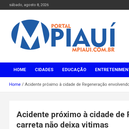
Skip
sábado, agosto 8, 2026
to
content
Notícias do Piauí – Teresina – Água Branca e todo Médio
Portal MPiauí
Parnaíba
HOME
CIDADES
EDUCAÇÃO
ENTRETENIMEN
Home
Acidente próximo à cidade de Regeneração envolvendo
Acidente próximo à cidade de
carreta não deixa vitimas