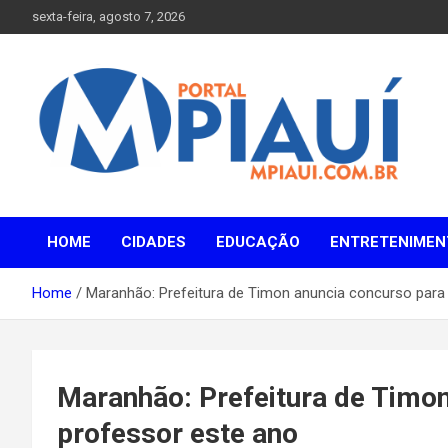
Skip
sexta-feira, agosto 7, 2026
to
content
Notícias do Piauí – Teresina – Água Branca e todo Médio
Portal MPiauí
Parnaíba
HOME
CIDADES
EDUCAÇÃO
ENTRETENIMEN
Home
Maranhão: Prefeitura de Timon anuncia concurso para
Maranhão: Prefeitura de Timo
professor este ano