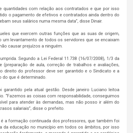
 de quantidades com relação aos contratados e que por isso
tido o pagamento de efetivos e contratados ainda dentro do
ebam seus salários numa mesma data”, disse Dinair.
ueles que exercem outras funções que as suas de origem,
o um levantamento de todos os servidores que se encaixam
não causar prejuízos a ninguém.
umprida. Segundo a Lei Federal 11.738 (16/07/2008), 1/3 da
se (preparação de aula, correção de trabalhos e avaliações,
o direito do professor deve ser garantido e o Sindicato e a
o do que é determinado.
i garantido pela atual gestão. Desde janeiro Luciano leitoa
io. “Fazemos as coisas com responsabilidade, conseguimos
sível para atender às demandas, mas não posso ir além do
os salariais”, disse o prefeito.
 é a formação continuada dos professores, que também foi
ia da educação no município em todos os âmbitos, por isso