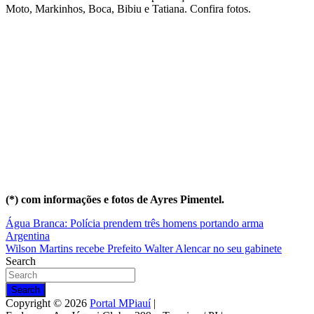
Moto, Markinhos, Boca, Bibiu e Tatiana. Confira fotos.
(*) com informações e fotos de Ayres Pimentel.
Navegação
Água Branca: Polícia prendem três homens portando arma
Argentina
de
Wilson Martins recebe Prefeito Walter Alencar no seu gabinete
Post
Search
Search
Copyright © 2026
Portal MPiauí
|