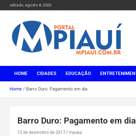
Skip
sábado, agosto 8, 2026
to
content
Notícias do Piauí – Teresina – Água Branca e todo Médio
Portal MPiauí
Parnaíba
HOME
CIDADES
EDUCAÇÃO
ENTRETENIMEN
Home
Barro Duro: Pagamento em dia
Barro Duro: Pagamento em dia
12 de dezembro de 2017
mpiaui