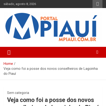
Skip
sábado, agosto 8, 2026
to
content
Notícias do Piauí – Teresina – Água Branca e todo Médio
Portal MPiauí
Parnaíba
Home
Veja como foi a posse dos novos conselheiros de Lagoinha
do Piauí
Sem categoria
Veja como foi a posse dos novos