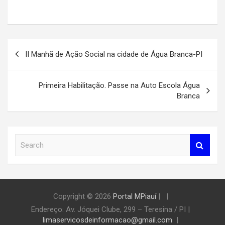
Navegação
II Manhã de Ação Social na cidade de Água Branca-PI
de
Post
Primeira Habilitação. Passe na Auto Escola Água
Branca
S
e
a
r
c
h
Copyright © 2026
Portal MPiauí
|
Endereço:
Av. Jóquei Clube, 299 – Teresina / PI
|
limaservicosdeinformacao@gmail.com