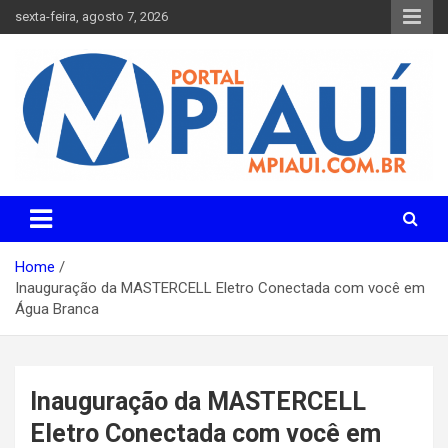
Skip
sexta-feira, agosto 7, 2026
to
content
Notícias do Piauí – Teresina – Água Branca e todo Médio
Portal MPiauí
Parnaíba
Home
Inauguração da MASTERCELL Eletro Conectada com você em
Água Branca
Inauguração da MASTERCELL
Eletro Conectada com você em