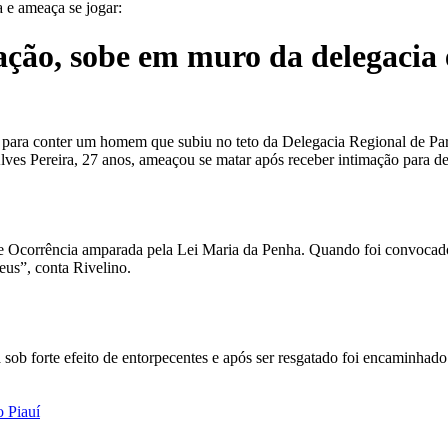
 e ameaça se jogar:
ão, sobe em muro da delegacia 
para conter um homem que subiu no teto da Delegacia Regional de Parna
es Pereira, 27 anos, ameaçou se matar após receber intimação para de
de Ocorrência amparada pela Lei Maria da Penha. Quando foi convocado
Deus”, conta Rivelino.
sob forte efeito de entorpecentes e após ser resgatado foi encaminhad
o Piauí