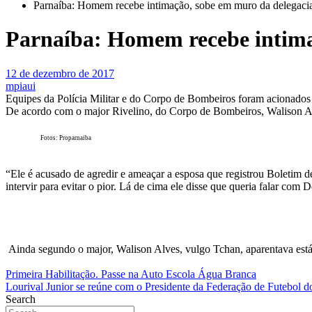
Parnaíba: Homem recebe intimação, sobe em muro da delegacia
Parnaíba: Homem recebe intimaç
12 de dezembro de 2017
mpiaui
Equipes da Polícia Militar e do Corpo de Bombeiros foram acionados 
De acordo com o major Rivelino, do Corpo de Bombeiros, Walison Alv
Fotos: Proparnaiba
“Ele é acusado de agredir e ameaçar a esposa que registrou Boletim 
intervir para evitar o pior. Lá de cima ele disse que queria falar com 
Ainda segundo o major, Walison Alves, vulgo Tchan, aparentava está 
Navegação
Primeira Habilitação. Passe na Auto Escola Água Branca
Lourival Junior se reúne com o Presidente da Federação de Futebol d
de
Search