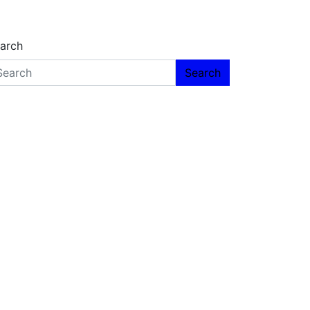
arch
Search