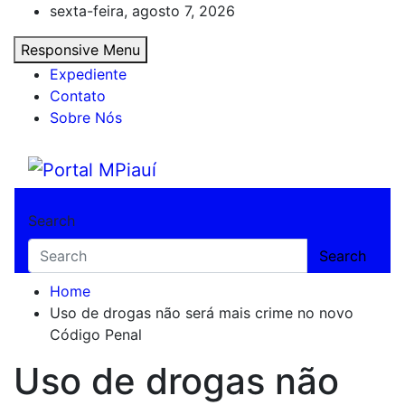
Skip
sexta-feira, agosto 7, 2026
to
Responsive Menu
content
Expediente
Contato
Sobre Nós
Portal MPiauí
Notícias do Piauí – Teresina – Água Branca
Search
Search
Home
Uso de drogas não será mais crime no novo
Código Penal
Uso de drogas não