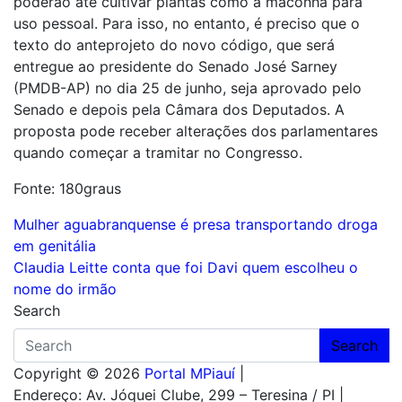
poderão até cultivar plantas como a maconha para
uso pessoal. Para isso, no entanto, é preciso que o
texto do anteprojeto do novo código, que será
entregue ao presidente do Senado José Sarney
(PMDB-AP) no dia 25 de junho, seja aprovado pelo
Senado e depois pela Câmara dos Deputados. A
proposta pode receber alterações dos parlamentares
quando começar a tramitar no Congresso.
Fonte: 180graus
Navegação
Mulher aguabranquense é presa transportando droga
em genitália
de
Claudia Leitte conta que foi Davi quem escolheu o
Post
nome do irmão
Search
Search
Copyright © 2026
Portal MPiauí
|
Endereço:
Av. Jóquei Clube, 299 – Teresina / PI
|