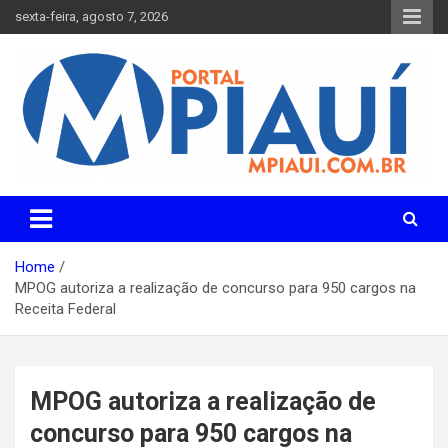
Skip
sexta-feira, agosto 7, 2026
to
content
Notícias do Piauí – Teresina – Água Branca e todo Médio
Portal MPiauí
Parnaíba
Home
MPOG autoriza a realização de concurso para 950 cargos na
Receita Federal
MPOG autoriza a realização de
concurso para 950 cargos na