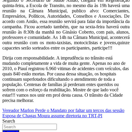
Segundo o Secretário de Saúde Antão, chegará em Regeneração
quinta-feira, a Escola de Transito, no mesmo dia às 19h haverá uma
reunião na Câmara Municipal, publico alvo: Comerciantes,
Empresários, Políticos, Autoridades, Conselhos e Associações. De
acordo com Antão, essa reunião servirá para falar da importância da
campanha. Ficou acertado também, que na sexta-feira haverá outra
reunião às 8:30h da manhã no Ginásio Coberto, com pais, alunos,
professores e comunidade. As 14h na Câmara Municipal, acontecerá
outra reunião com os moto-taxistas, motociclistas e jovens,quinze
capacetes serão sorteados entre os participantes, participe!!!
Dirija com responsabilidade. A imprudência no trânsito está
mudando completamente a vida de muita gente. Apenas no ano de
2010, o Piauí registrou 6.960 vitimas de acidentes com veículos, das
quais 840 estão mortas. Por causa dessa situação, os hospitais
continuam superlotados dificultando o atendimento de toda a
população. Centenas de famílias já perderam entes queridos ou
sofrem com o esforço da reabilitação. Mostre de que lado você
estar!!! vamos nos unir em prol desta causa. O trânsito da Cidade
precisa melhorar.
Navegação
Vereador Marlon Perde o Mandato por faltar um terços das sessão
Esposa de Chagas Moura assume diretoria no TRT-PI
de
Search
Post