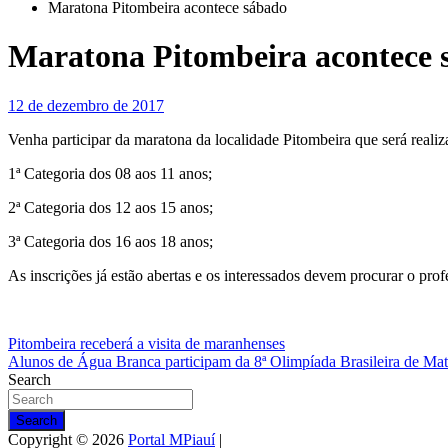
Maratona Pitombeira acontece sábado
Maratona Pitombeira acontece 
12 de dezembro de 2017
Venha participar da maratona da localidade Pitombeira que será realiz
1ª Categoria dos 08 aos 11 anos;
2ª Categoria dos 12 aos 15 anos;
3ª Categoria dos 16 aos 18 anos;
As inscrições já estão abertas e os interessados devem procurar o pro
Navegação
Pitombeira receberá a visita de maranhenses
Alunos de Água Branca participam da 8ª Olimpíada Brasileira de Ma
de
Search
Post
Search
Copyright © 2026
Portal MPiauí
|