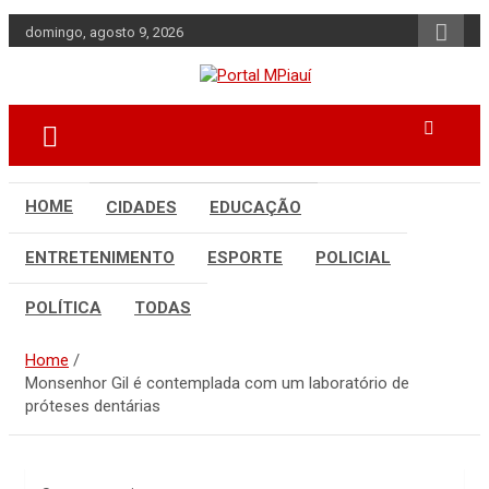
Skip
domingo, agosto 9, 2026
to
content
Notícias do Piauí – Teresina – Água
Portal MPiauí
Branca e todo Médio Parnaíba
HOME
CIDADES
EDUCAÇÃO
ENTRETENIMENTO
ESPORTE
POLICIAL
POLÍTICA
TODAS
Home
Monsenhor Gil é contemplada com um laboratório de
próteses dentárias