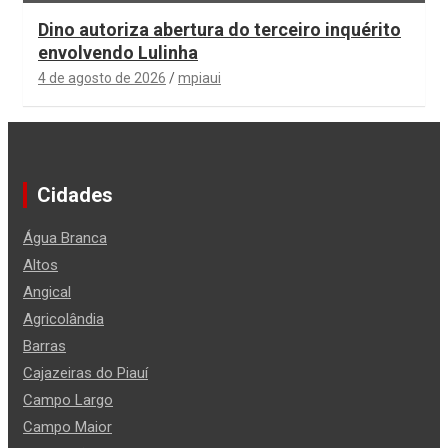
Dino autoriza abertura do terceiro inquérito
envolvendo Lulinha
4 de agosto de 2026
mpiaui
Cidades
Água Branca
Altos
Angical
Agricolândia
Barras
Cajazeiras do Piauí
Campo Largo
Campo Maior