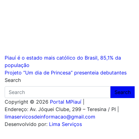
Navegação
Piauí é o estado mais católico do Brasil, 85,1% da
população
de
Projeto “Um dia de Princesa” presenteia debutantes
Post
Search
Search
Copyright © 2026
Portal MPiauí
|
Endereço:
Av. Jóquei Clube, 299 – Teresina / PI
|
limaservicosdeinformacao@gmail.com
Desenvolvido por:
Lima Serviços