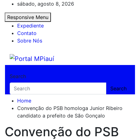
Skip
sábado, agosto 8, 2026
to
Responsive Menu
content
Expediente
Contato
Sobre Nós
Portal MPiauí
Notícias do Piauí – Teresina – Água Branca
Search
Search
Home
Convenção do PSB homologa Junior Ribeiro
candidato a prefeito de São Gonçalo
Convenção do PSB