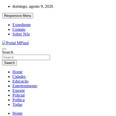
Skip
domingo, agosto 9, 2026
to
content
Responsive Menu
Expediente
Contato
Sobre Nós
Notícias do Piauí – Teresina – Água Branca e todo Médio Parnaíba
Search
Portal MPiauí
Search
Home
Cidades
Educação
Entretenimento
Esporte
Policial
Política
Todas
Home