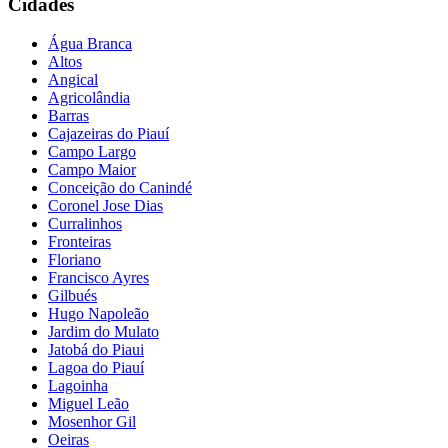
Cidades
Água Branca
Altos
Angical
Agricolândia
Barras
Cajazeiras do Piauí
Campo Largo
Campo Maior
Conceição do Canindé
Coronel Jose Dias
Curralinhos
Fronteiras
Floriano
Francisco Ayres
Gilbués
Hugo Napoleão
Jardim do Mulato
Jatobá do Piaui
Lagoa do Piauí
Lagoinha
Miguel Leão
Mosenhor Gil
Oeiras