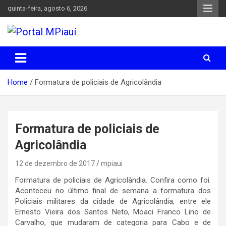
Skip
quinta-feira, agosto 6, 2026
to
content
Notícias do Piauí – Teresina – Água Branca e todo Médio
Portal MPiauí
Parnaíba
Home
Formatura de policiais de Agricolândia
Formatura de policiais de
Agricolândia
12 de dezembro de 2017
mpiaui
Formatura de policiais de Agricolândia. Confira como foi.
Aconteceu no último final de semana a formatura dos
Policiais militares da cidade de Agricolândia, entre ele
Ernesto Vieira dos Santos Neto, Moaci Franco Lino de
Carvalho, que mudaram de categoria para Cabo e de