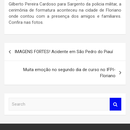
Gilberto Pereira Cardoso para Sargento da policia militar, a
cerimônia de formatura aconteceu na cidade de Floriano
onde contou com a presença dos amigos e familiares.
Confira nas fotos.
Navegação
IMAGENS FORTES! Acidente em São Pedro do Piauí
de
Post
Muita emoção no segundo dia de curso no IFPI-
Floriano
S
e
a
r
c