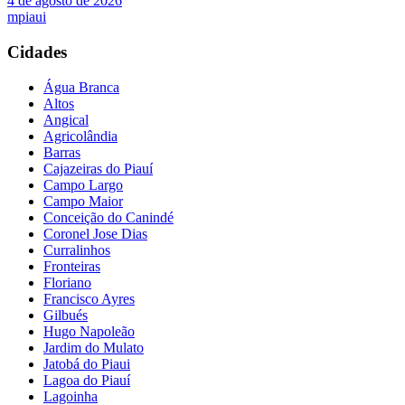
4 de agosto de 2026
mpiaui
Cidades
Água Branca
Altos
Angical
Agricolândia
Barras
Cajazeiras do Piauí
Campo Largo
Campo Maior
Conceição do Canindé
Coronel Jose Dias
Curralinhos
Fronteiras
Floriano
Francisco Ayres
Gilbués
Hugo Napoleão
Jardim do Mulato
Jatobá do Piaui
Lagoa do Piauí
Lagoinha