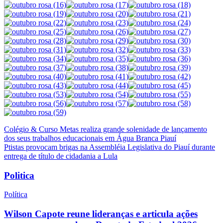
Navegação
Colégio & Curso Metas realiza grande solenidade de lançamento
dos seus trabalhos educacionais em Água Branca Piauí
de
Ptistas provocam brigas na Assembléia Legislativa do Piauí durante
Post
entrega de título de cidadania a Lula
Politica
Política
Wilson Capote reune lideranças e articula ações