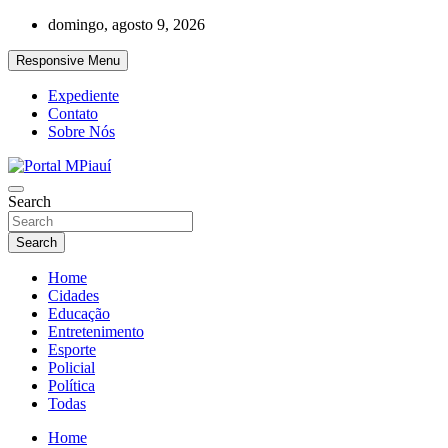
Skip
domingo, agosto 9, 2026
to
content
Responsive Menu
Expediente
Contato
Sobre Nós
Notícias do Piauí – Teresina – Água Branca e todo Médio Parnaíba
Search
Portal MPiauí
Search
Home
Cidades
Educação
Entretenimento
Esporte
Policial
Política
Todas
Home