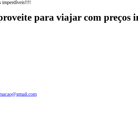
mperdívei​s!!!!
veite para viajar com preços im
ormacao@gmail.com