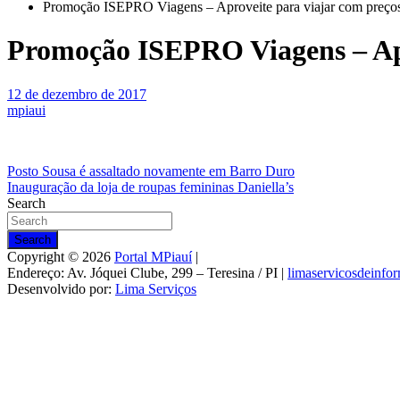
Promoção ISEPRO Viagens – Aproveite para viajar com preços i
Promoção ISEPRO Viagens – Apro
12 de dezembro de 2017
mpiaui
Navegação
Posto Sousa é assaltado novamente em Barro Duro
Inauguração da loja de roupas femininas Daniella’s
de
Search
Post
Search
Copyright © 2026
Portal MPiauí
|
Endereço:
Av. Jóquei Clube, 299 – Teresina / PI
|
limaservicosdeinf
Desenvolvido por:
Lima Serviços