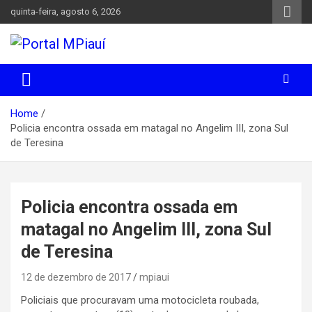
Skip
quinta-feira, agosto 6, 2026
to
content
Notícias do Piauí – Teresina – Água Branca e todo Médio
Portal MPiauí
Parnaíba
Home
Policia encontra ossada em matagal no Angelim III, zona Sul
de Teresina
Policia encontra ossada em
matagal no Angelim III, zona Sul
de Teresina
12 de dezembro de 2017
mpiaui
Policiais que procuravam uma motocicleta roubada,