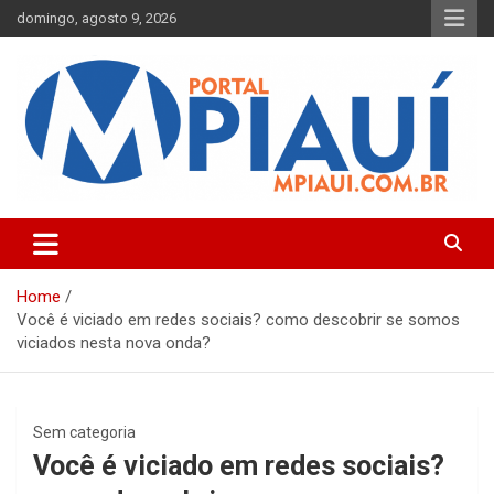
Skip
domingo, agosto 9, 2026
to
content
Notícias do Piauí – Teresina – Água Branca e todo Médio
Portal MPiauí
Parnaíba
Home
Você é viciado em redes sociais? como descobrir se somos
viciados nesta nova onda?
Sem categoria
Você é viciado em redes sociais?