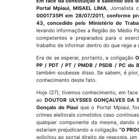
Em face da constituição e sabendo dos d
Portal Mpiaui, MISAEL LIMA
, Jornalista 
0001735PI em 28/07/2011, conforme p
43, concedido pelo
Ministério do Trab
levando informações a Região do Médio Par
competentes e preparados para o exercí
trabalho de informar dentro do que rege a
Era de se esperar, portanto, a coligação
O
PP / PDT / PT / PMDB / PSDB / PC do 
também soubesse disso. Se sabem, é pior
conhecimento deste fato.
Hoje (27), tivemos conhecimento, em face
ao
DOUTOR ULYSSES GONÇALVES DA SILV
Gonçalo do Piaui
que o Portal Mpiaui, fos
crimes eleitorais cometidos caso continuas
qualquer componente da mesma, dando a 
estariam prejudicando a coligação
“O PRO
solicitou ao portal direito de resposta, 