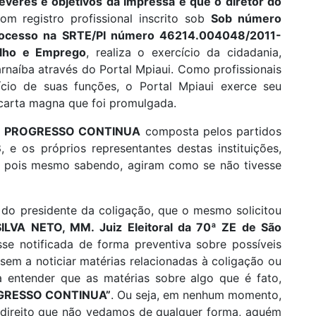
everes e objetivos da impressa é que o diretor do
com registro profissional inscrito sob
Sob número
rocesso na SRTE/PI número 46214.004048/2011-
alho
e Emprego
, realiza o exercício da cidadania,
naíba através do Portal Mpiaui. Como profissionais
cio de suas funções, o Portal Mpiaui exerce seu
 carta magna que foi promulgada.
 PROGRESSO CONTINUA
composta pelos partidos
B
, e os próprios representantes destas instituições,
, pois mesmo sabendo, agiram como se não tivesse
 do presidente da coligação, que o mesmo solicitou
A NETO, MM. Juiz Eleitoral da 70ª ZE de São
se notificada de forma preventiva sobre possíveis
sem a noticiar matérias relacionadas à coligação ou
entender que as matérias sobre algo que é fato,
GRESSO CONTINUA”
. Ou seja, em nenhum momento,
um direito que não vedamos de qualquer forma, aquém