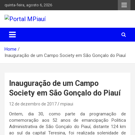
Skip
quinta-feira, agosto 6, 2026
to
content
Notícias do Piauí – Teresina – Água Branca e todo Médio
Portal MPiauí
Parnaíba
Home
Inauguração de um Campo Society em São Gonçalo do Piauí
Inauguração de um Campo
Society em São Gonçalo do Piauí
12 de dezembro de 2017
mpiaui
Ontem, dia 30, como parte da programação de
comemoração aos 52 anos de emancipação Politica
Administrativa de São Gonçalo do Piauí, distante 124 km
ao sul da capital Teresina, foi realizada solenidade de