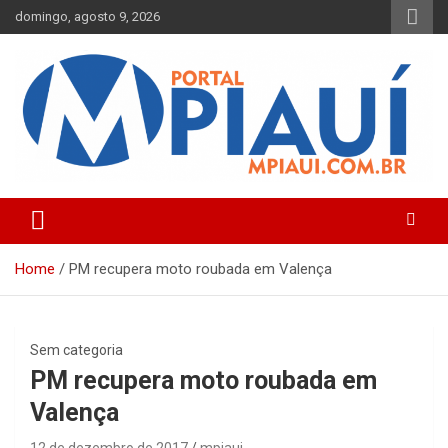
Skip
domingo, agosto 9, 2026
to
content
Notícias do Piauí – Teresina – Água Branca e todo Médio
Portal MPiauí
Parnaíba
Home
PM recupera moto roubada em Valença
Sem categoria
PM recupera moto roubada em
Valença
12 de dezembro de 2017
mpiaui