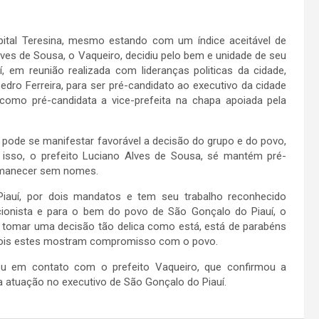
pital Teresina, mesmo estando com um índice aceitável de
lves de Sousa, o Vaqueiro, decidiu pelo bem e unidade de seu
, em reunião realizada com lideranças politicas da cidade,
dro Ferreira, para ser pré-candidato ao executivo da cidade
, como pré-candidata a vice-prefeita na chapa apoiada pela
ue pode se manifestar favorável a decisão do grupo e do povo,
sso, o prefeito Luciano Alves de Sousa, sé mantém pré-
ermanecer sem nomes.
 Piauí, por dois mandatos e tem seu trabalho reconhecido
cionista e para o bem do povo de São Gonçalo do Piauí, o
o tomar uma decisão tão delica como está, está de parabéns
, pois estes mostram compromisso com o povo.
ou em contato com o prefeito Vaqueiro, que confirmou a
a atuação no executivo de São Gonçalo do Piauí.