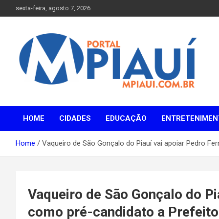
Skip
sexta-feira, agosto 7, 2026
to
content
Notícias do Piauí – Teresina – Água Branca e todo Médio
Portal MPiauí
Parnaíba
HOME
CIDADES
EDUCAÇÃO
ENTRETENIMEN
Home
Vaqueiro de São Gonçalo do Piauí vai apoiar Pedro Fer
Vaqueiro de São Gonçalo do Pia
como pré-candidato a Prefeito