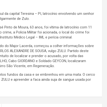
l da capital Teresina – PI, latrocínio envolvendo um senhor
lgarmente de Zulo.
é Pinto de Moura, 63 anos, foi vítima de latrocínio com 11
rime, a Policia Militar foi acionada, o local do crime foi
nstituto Médico Legal – IML e perícia criminal.
ando do Major Lacerda, começou a colher informações sobre
ARLOS ALEXANDRE DE SOUSA, vulgo ZULU. Partido deste
ntuito de localizar e prender o acusado, por volta das
ALHO, Cabo GIORDANO e Soldado GEYCON, localizaram
irro São Vicente, em Regeneração.
r pelos fundos da casa e se embrenhou em uma mata. O cerco
r ZULU e apreender a faca ainda suja de sangue usada por