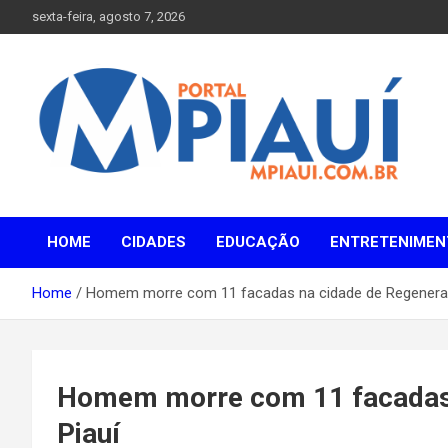
Skip
sexta-feira, agosto 7, 2026
to
content
Notícias do Piauí – Teresina – Água Branca e todo Médio
Portal MPiauí
Parnaíba
HOME
CIDADES
EDUCAÇÃO
ENTRETENIMEN
Home
Homem morre com 11 facadas na cidade de Regenera
Homem morre com 11 facadas 
Piauí