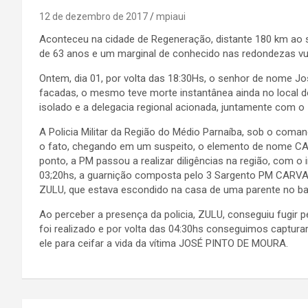
12 de dezembro de 2017
mpiaui
Aconteceu na cidade de Regeneração, distante 180 km ao su
de 63 anos e um marginal de conhecido nas redondezas vu
Ontem, dia 01, por volta das 18:30Hs, o senhor de nome Jos
facadas, o mesmo teve morte instantânea ainda no local do c
isolado e a delegacia regional acionada, juntamente com o I
A Policia Militar da Região do Médio Parnaíba, sob o com
o fato, chegando em um suspeito, o elemento de nome C
ponto, a PM passou a realizar diligências na região, com o i
03;20hs, a guarnição composta pelo 3 Sargento PM CARV
ZULU, que estava escondido na casa de uma parente no ba
Ao perceber a presença da policia, ZULU, conseguiu fugi
foi realizado e por volta das 04:30hs conseguimos captura
ele para ceifar a vida da vítima JOSÉ PINTO DE MOURA.