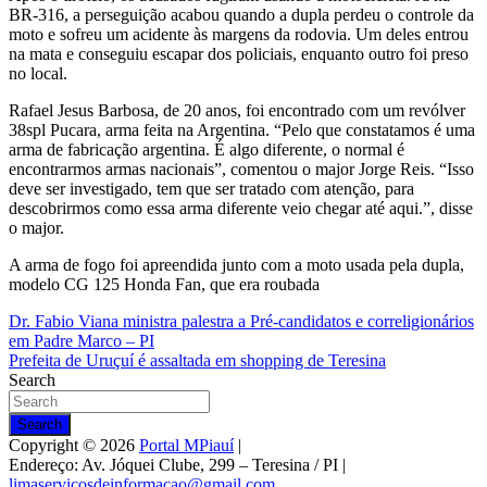
BR-316, a perseguição acabou quando a dupla perdeu o controle da
moto e sofreu um acidente às margens da rodovia. Um deles entrou
na mata e conseguiu escapar dos policiais, enquanto outro foi preso
no local.
Rafael Jesus Barbosa, de 20 anos, foi encontrado com um revólver
38spl Pucara, arma feita na Argentina. “Pelo que constatamos é uma
arma de fabricação argentina. É algo diferente, o normal é
encontrarmos armas nacionais”, comentou o major Jorge Reis. “Isso
deve ser investigado, tem que ser tratado com atenção, para
descobrirmos como essa arma diferente veio chegar até aqui.”, disse
o major.
A arma de fogo foi apreendida junto com a moto usada pela dupla,
modelo CG 125 Honda Fan, que era roubada
Navegação
Dr. Fabio Viana ministra palestra a Pré-candidatos e correligionários
em Padre Marco – PI
de
Prefeita de Uruçuí é assaltada em shopping de Teresina
Post
Search
Search
Copyright © 2026
Portal MPiauí
|
Endereço:
Av. Jóquei Clube, 299 – Teresina / PI
|
limaservicosdeinformacao@gmail.com