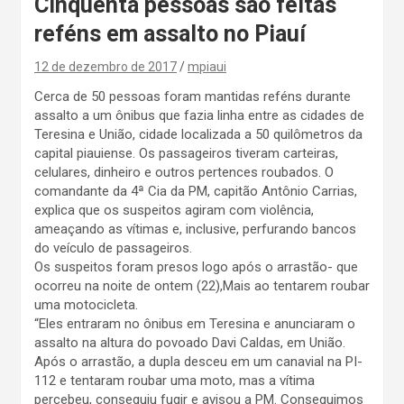
Cinquenta pessoas são feitas
reféns em assalto no Piauí
12 de dezembro de 2017
mpiaui
Cerca de 50 pessoas foram mantidas reféns durante
assalto a um ônibus que fazia linha entre as cidades de
Teresina e União, cidade localizada a 50 quilômetros da
capital piauiense. Os passageiros tiveram carteiras,
celulares, dinheiro e outros pertences roubados. O
comandante da 4ª Cia da PM, capitão Antônio Carrias,
explica que os suspeitos agiram com violência,
ameaçando as vítimas e, inclusive, perfurando bancos
do veículo de passageiros.
Os suspeitos foram presos logo após o arrastão- que
ocorreu na noite de ontem (22),Mais ao tentarem roubar
uma motocicleta.
“Eles entraram no ônibus em Teresina e anunciaram o
assalto na altura do povoado Davi Caldas, em União.
Após o arrastão, a dupla desceu em um canavial na PI-
112 e tentaram roubar uma moto, mas a vítima
percebeu, conseguiu fugir e avisou a PM. Conseguimos