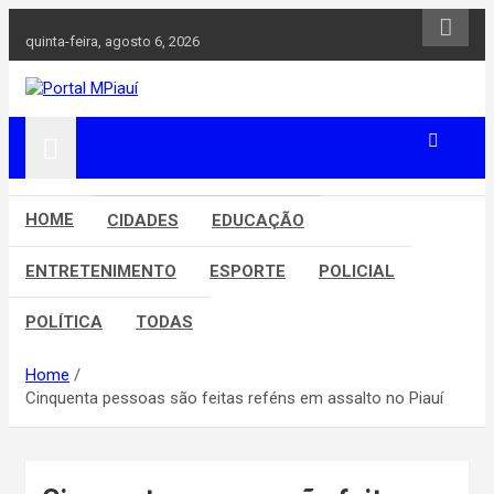
Skip
to
quinta-feira, agosto 6, 2026
content
Notícias do Piauí – Teresina – Água Branca e todo Médio
Portal MPiauí
Parnaíba
HOME
CIDADES
EDUCAÇÃO
ENTRETENIMENTO
ESPORTE
POLICIAL
POLÍTICA
TODAS
Home
Cinquenta pessoas são feitas reféns em assalto no Piauí