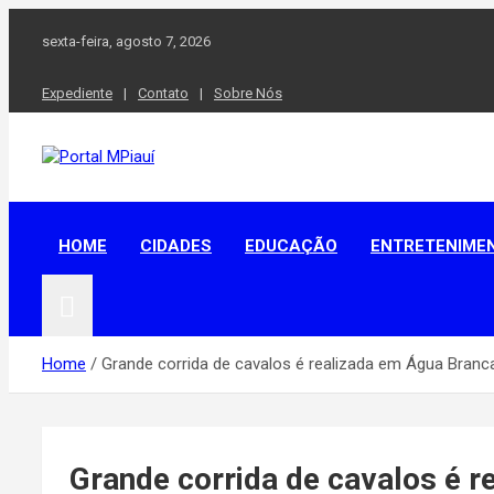
Skip
to
sexta-feira, agosto 7, 2026
content
Expediente
Contato
Sobre Nós
Notícias do Piauí – Teresina – Água Branca e todo Médio Parn
Portal MPiauí
HOME
CIDADES
EDUCAÇÃO
ENTRETENIME
Home
Grande corrida de cavalos é realizada em Água Branca
Grande corrida de cavalos é r