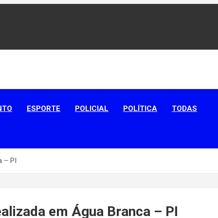
aíba
NTO
ESPORTE
POLICIAL
POLÍTICA
TODAS
 – PI
ealizada em Água Branca – PI